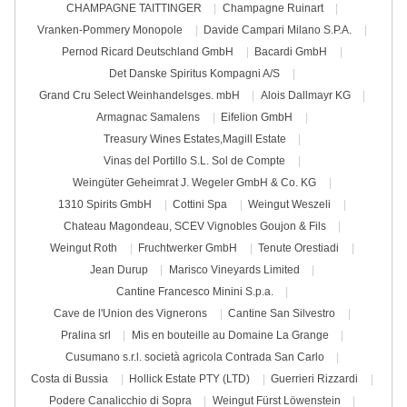
CHAMPAGNE TAITTINGER
Champagne Ruinart
Vranken-Pommery Monopole
Davide Campari Milano S.P.A.
Pernod Ricard Deutschland GmbH
Bacardi GmbH
Det Danske Spiritus Kompagni A/S
Grand Cru Select Weinhandelsges. mbH
Alois Dallmayr KG
Armagnac Samalens
Eifelion GmbH
Treasury Wines Estates,Magill Estate
Vinas del Portillo S.L. Sol de Compte
Weingüter Geheimrat J. Wegeler GmbH & Co. KG
1310 Spirits GmbH
Cottini Spa
Weingut Weszeli
Chateau Magondeau, SCEV Vignobles Goujon & Fils
Weingut Roth
Fruchtwerker GmbH
Tenute Orestiadi
Jean Durup
Marisco Vineyards Limited
Cantine Francesco Minini S.p.a.
Cave de l'Union des Vignerons
Cantine San Silvestro
Pralina srl
Mis en bouteille au Domaine La Grange
Cusumano s.r.l. società agricola Contrada San Carlo
Costa di Bussia
Hollick Estate PTY (LTD)
Guerrieri Rizzardi
Podere Canalicchio di Sopra
Weingut Fürst Löwenstein