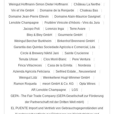
Weingut Hoffmann-Simon Dieter Hoffmann
Château La Nerthe
Vin et Vie GmbH
Domaine de la Renjarde
Chateau Bas
Domaine Jean-Pierre Ellevin
Domaine Alain-Maurice Gavignet
Lenoble Champagne
Fruitière Vinicole d'Arbois - Vins du Jura
Jacopo Poli
Lorenzo Inga
Terre Avare
Bley & Bley GmbH
Gourmerie GmbH
Weingut Bercher Burkheim
Birkenhof Brennerei GmbH
Garantia das Quintas Sociedade Agricola e Comercial, Lda
Circle & Brewery Nikhil Jani
Sainte Crucienne
Tenuta Ulisse
Clos Mont-Blanc
Pere Ventura
Finca Villacreces
Casa de la Ermita
Nordesia
Azienda Agricola Feliciana
Seifried Estate, , Neuseeland
Weingut Lütz
Weinkellerei Hugl-Wimmer GmbH
Ramon Roqueta
meori GmbH & Co. KG
Opta Wines
AR Lenoble Champagne
LGS
GEPA - The Fair Trade Company (GEPA Gesellschaft zur Förderung
der Partnerschaft mit der Dritten Welt mbH)
EL PUENTE Import und Vertrieb von Gebrauchsgegenständen und