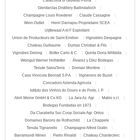
Calalchina di Giulietto Piona
Glenfarclas Distillery Ballindalloch
Champagne Louis Roederer
Claude Cassagne
Wein-Outlet
Henri Darnajou Proprietaire SCEA
Uijttewaal A et F Exploitant
Union de Producteurs de Saint-Emilion
Vignobles Despagne
Chateau Guillaume
Dumas Christian & Fils
Vignobes Delong
Botter Carlo & C.
Quinta Dona MAfalda
Weingut Werner Hofstetter
Álvarez y Díez Bodegas
Tenute SalvaTerra
Domain Montine
Casa Vinocola Bennati S.P.A.
Vignerons de Buzet
Concadoro Azienda Agricola
Istituto dos Vinhos do Douro e do Porto, I. P.
Abril Weine GmbH & Co KG
La Jara Az. Agr.
Mabis s.r.l.
Bodegas Fundadas en 1973
Da Clarabella Soc.Coop.Sociale Agr. Onlus
Domaines Barons de Rothschild
La Chappele
Tenuta Tignanello
Champagne Alfred Gratin
Barramundi Wines
Pietro Rinaldi
Chateau Chanteclerc