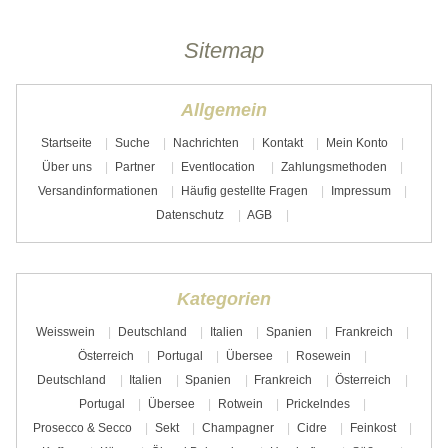
Sitemap
Allgemein
Startseite
Suche
Nachrichten
Kontakt
Mein Konto
Über uns
Partner
Eventlocation
Zahlungsmethoden
Versandinformationen
Häufig gestellte Fragen
Impressum
Datenschutz
AGB
Kategorien
Weisswein
Deutschland
Italien
Spanien
Frankreich
Österreich
Portugal
Übersee
Rosewein
Deutschland
Italien
Spanien
Frankreich
Österreich
Portugal
Übersee
Rotwein
Prickelndes
Prosecco & Secco
Sekt
Champagner
Cidre
Feinkost