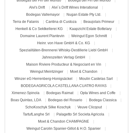
Bodegas del Fin del Mundo
Bodega del Fin del Mundo
Alvi's Drift
Alvi´s Drift Wines Interational
Bodegas Vallemayor
Nugan Estate Pty Ltd.
Terra de Falanis
Cantina di Custoza
Beaujolais Primeur
Henkell & Co Sektkellerei KG
Kaapzicht Estate Bottelary
Domaine Laurent Plantevin
Weingut Egon Schmitt
Heinr. von Have GmbH & Co. KG
Spezialitäten-Brennerei Whisky-Destillerie Liebl GmbH
Jahreszeiten Verlag GmbH
Maison Riviere Producteur & Negociant en Vin
Weingut Meintzinger
Moet & Chandon
Winzer eG Herrenberg-Honigsäckel
Moulin Castelas Sarl
BODEGA AGRICOLA CASTELLANA CUATRO RAYAS
Ximenez-Spinola
Bodegas Raimat
Opta Wines and Coffe
Boas Quintas, LDA
Bodegas del Rosario
Bodega Classica
SchoKoschyk Silke Koschyk
Veuve Clicqout
TartufLanghe Srl
Palagetto Srl Societa Agricola
Moet & Chandon CHAMPAGNE
Weingut Carolin Spanier-Gillot & H.O. Spanier