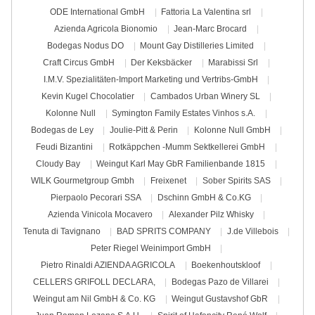
ODE International GmbH
Fattoria La Valentina srl
Azienda Agricola Bionomio
Jean-Marc Brocard
Bodegas Nodus DO
Mount Gay Distilleries Limited
Craft Circus GmbH
Der Keksbäcker
Marabissi Srl
I.M.V. Spezialitäten-Import Marketing und Vertribs-GmbH
Kevin Kugel Chocolatier
Cambados Urban Winery SL
Kolonne Null
Symington Family Estates Vinhos s.A.
Bodegas de Ley
Joulie-Pitt & Perin
Kolonne Null GmbH
Feudi Bizantini
Rotkäppchen -Mumm Sektkellerei GmbH
Cloudy Bay
Weingut Karl May GbR Familienbande 1815
WILK Gourmetgroup Gmbh
Freixenet
Sober Spirits SAS
Pierpaolo Pecorari SSA
Dschinn GmbH & Co.KG
Azienda Vinicola Mocavero
Alexander Pilz Whisky
Tenuta di Tavignano
BAD SPRITS COMPANY
J.de Villebois
Peter Riegel Weinimport GmbH
Pietro Rinaldi AZIENDA AGRICOLA
Boekenhoutskloof
CELLERS GRIFOLL DECLARA,
Bodegas Pazo de Villarei
Weingut am Nil GmbH & Co. KG
Weingut Gustavshof GbR