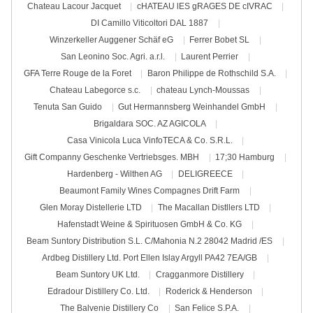
Chateau Lacour Jacquet
cHATEAU lES gRAGES DE cIVRAC
DI Camillo Viticoltori DAL 1887
Winzerkeller Auggener Schäf eG
Ferrer Bobet SL
San Leonino Soc. Agri. a.r.l.
Laurent Perrier
GFA Terre Rouge de la Foret
Baron Philippe de Rothschild S.A.
Chateau Labegorce s.c.
chateau Lynch-Moussas
Tenuta San Guido
Gut Hermannsberg Weinhandel GmbH
Brigaldara SOC. AZ AGICOLA
Casa Vinicola Luca VinfoTECA & Co. S.R.L.
Gift Companny Geschenke Vertriebsges. MBH
17;30 Hamburg
Hardenberg - Wilthen AG
DELIGREECE
Beaumont Family Wines Compagnes Drift Farm
Glen Moray Distellerie LTD
The Macallan Distllers LTD
Hafenstadt Weine & Spirituosen GmbH & Co. KG
Beam Suntory Distribution S.L. C/Mahonia N.2 28042 Madrid /ES
Ardbeg Distillery Ltd. Port Ellen Islay Argyll PA42 7EA/GB
Beam Suntory UK Ltd.
Cragganmore Distillery
Edradour Distillery Co. Ltd.
Roderick & Henderson
The Balvenie Distillery Co
San Felice S.P.A.