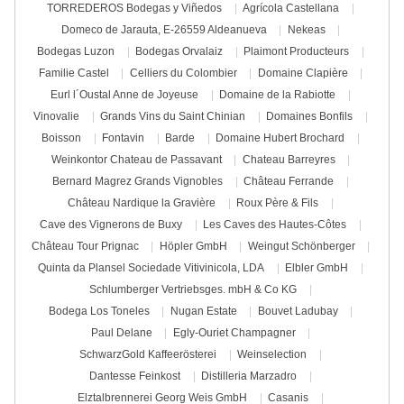
TORREDEROS Bodegas y Viñedos
Agrícola Castellana
Domeco de Jarauta, E-26559 Aldeanueva
Nekeas
Bodegas Luzon
Bodegas Orvalaiz
Plaimont Producteurs
Familie Castel
Celliers du Colombier
Domaine Clapière
Eurl l´Oustal Anne de Joyeuse
Domaine de la Rabiotte
Vinovalie
Grands Vins du Saint Chinian
Domaines Bonfils
Boisson
Fontavin
Barde
Domaine Hubert Brochard
Weinkontor Chateau de Passavant
Chateau Barreyres
Bernard Magrez Grands Vignobles
Château Ferrande
Château Nardique la Gravière
Roux Père & Fils
Cave des Vignerons de Buxy
Les Caves des Hautes-Côtes
Château Tour Prignac
Höpler GmbH
Weingut Schönberger
Quinta da Plansel Sociedade Vitivinicola, LDA
Elbler GmbH
Schlumberger Vertriebsges. mbH & Co KG
Bodega Los Toneles
Nugan Estate
Bouvet Ladubay
Paul Delane
Egly-Ouriet Champagner
SchwarzGold Kaffeerösterei
Weinselection
Dantesse Feinkost
Distilleria Marzadro
Elztalbrennerei Georg Weis GmbH
Casanis