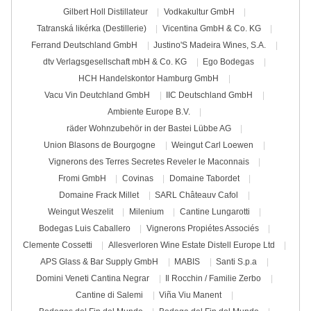
Gilbert Holl Distillateur
Vodkakultur GmbH
Tatranská likérka (Destillerie)
Vicentina GmbH & Co. KG
Ferrand Deutschland GmbH
Justino'S Madeira Wines, S.A.
dtv Verlagsgesellschaft mbH & Co. KG
Ego Bodegas
HCH Handelskontor Hamburg GmbH
Vacu Vin Deutchland GmbH
IIC Deutschland GmbH
Ambiente Europe B.V.
räder Wohnzubehör in der Bastei Lübbe AG
Union Blasons de Bourgogne
Weingut Carl Loewen
Vignerons des Terres Secretes Reveler le Maconnais
Fromi GmbH
Covinas
Domaine Tabordet
Domaine Frack Millet
SARL Châteauv Cafol
Weingut Weszelit
Milenium
Cantine Lungarotti
Bodegas Luis Caballero
Vignerons Propiétes Associés
Clemente Cossetti
Allesverloren Wine Estate Distell Europe Ltd
APS Glass & Bar Supply GmbH
MABIS
Santi S.p.a
Domini Veneti Cantina Negrar
Il Rocchin / Familie Zerbo
Cantine di Salemi
Viña Viu Manent