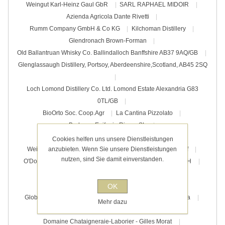
Weingut Karl-Heinz Gaul GbR
SARL RAPHAEL MIDOIR
Azienda Agricola Dante Rivetti
Rumm Company GmbH & Co KG
Kilchoman Distillery
Glendronach Brown-Forman
Old Ballantruan Whisky Co. Ballindalloch Banffshire AB37 9AQ/GB
Glenglassaugh Distillery, Portsoy, Aberdeenshire,Scotland, AB45 2SQ
Loch Lomond Distillery Co. Ltd. Lomond Estate Alexandria G83
0TL/GB
BioOrto Soc. Coop.Agr
La Cantina Pizzolato
Bodegas Epifanio Rivera SL
Schittler Becker "Vereinigte Weingüter" GbR
Cookies helfen uns unsere Dienstleistungen
Weingut Wagner-Stempel
Weingut Korrell Johanneshof
anzubieten. Wenn Sie unsere Dienstleistungen
nutzen, sind Sie damit einverstanden.
O'Donnell Moonshine GmbH
Von Winning Weingut GmbH
Quinta do Noval
FINCA LA EMPERATRIZ
Piekfeine Brände e.K. - Birgitta Rust
OK
Global Premium Brands S.A.
Quinta da Lixa. Acricola Lda
Mehr dazu
Pierpaolo Pecorari
Les Vignerons de Mancey
Domaine Chataigneraie-Laborier - Gilles Morat