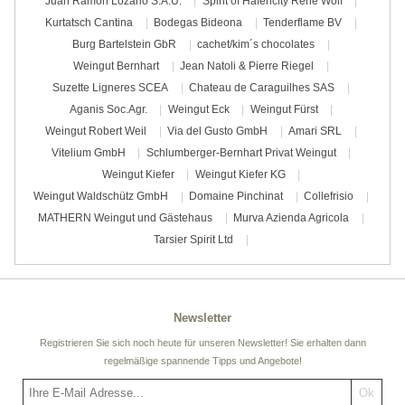
Juan Ramon Lozano S.A.U.
Spirit of Hafencity René Wolf
Kurtatsch Cantina
Bodegas Bideona
Tenderflame BV
Burg Bartelstein GbR
cachet/kim´s chocolates
Weingut Bernhart
Jean Natoli & Pierre Riegel
Suzette Ligneres SCEA
Chateau de Caraguilhes SAS
Aganis Soc.Agr.
Weingut Eck
Weingut Fürst
Weingut Robert Weil
Via del Gusto GmbH
Amari SRL
Vitelium GmbH
Schlumberger-Bernhart Privat Weingut
Weingut Kiefer
Weingut Kiefer KG
Weingut Waldschütz GmbH
Domaine Pinchinat
Collefrisio
MATHERN Weingut und Gästehaus
Murva Azienda Agricola
Tarsier Spirit Ltd
Newsletter
Registrieren Sie sich noch heute für unseren Newsletter! Sie erhalten dann
regelmäßige spannende Tipps und Angebote!