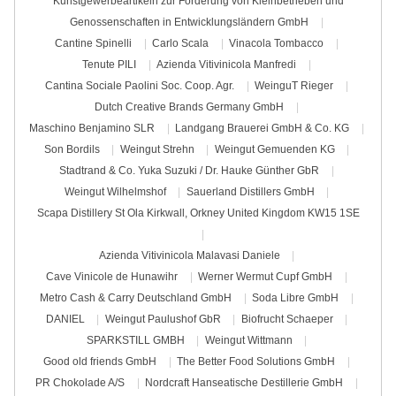
Kunstgewerbeartikeln zur Förderung von Kleinbetrieben und
Genossenschaften in Entwicklungsländern GmbH
Cantine Spinelli
Carlo Scala
Vinacola Tombacco
Tenute PILI
Azienda Vitivinicola Manfredi
Cantina Sociale Paolini Soc. Coop. Agr.
WeinguT Rieger
Dutch Creative Brands Germany GmbH
Maschino Benjamino SLR
Landgang Brauerei GmbH & Co. KG
Son Bordils
Weingut Strehn
Weingut Gemuenden KG
Stadtrand & Co. Yuka Suzuki / Dr. Hauke Günther GbR
Weingut Wilhelmshof
Sauerland Distillers GmbH
Scapa Distillery St Ola Kirkwall, Orkney United Kingdom KW15 1SE
Azienda Vitivinicola Malavasi Daniele
Cave Vinicole de Hunawihr
Werner Wermut Cupf GmbH
Metro Cash & Carry Deutschland GmbH
Soda Libre GmbH
DANIEL
Weingut Paulushof GbR
Biofrucht Schaeper
SPARKSTILL GMBH
Weingut Wittmann
Good old friends GmbH
The Better Food Solutions GmbH
PR Chokolade A/S
Nordcraft Hanseatische Destillerie GmbH