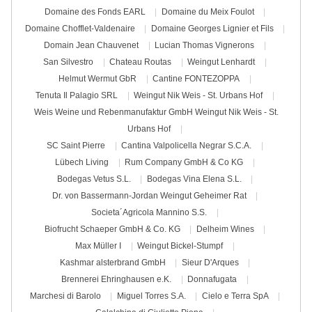
Domaine des Fonds EARL
Domaine du Meix Foulot
Domaine Chofflet-Valdenaire
Domaine Georges Lignier et Fils
Domain Jean Chauvenet
Lucian Thomas Vignerons
San Silvestro
Chateau Routas
Weingut Lenhardt
Helmut Wermut GbR
Cantine FONTEZOPPA
Tenuta Il Palagio SRL
Weingut Nik Weis - St. Urbans Hof
Weis Weine und Rebenmanufaktur GmbH Weingut Nik Weis - St.
Urbans Hof
SC Saint Pierre
Cantina Valpolicella Negrar S.C.A.
Lübech Living
Rum Company GmbH & Co KG
Bodegas Vetus S.L.
Bodegas Vina Elena S.L.
Dr. von Bassermann-Jordan Weingut Geheimer Rat
Societa´Agricola Mannino S.S.
Biofrucht Schaeper GmbH & Co. KG
Delheim Wines
Max Müller I
Weingut Bickel-Stumpf
Kashmar alsterbrand GmbH
Sieur D'Arques
Brennerei Ehringhausen e.K.
Donnafugata
Marchesi di Barolo
Miguel Torres S.A.
Cielo e Terra SpA