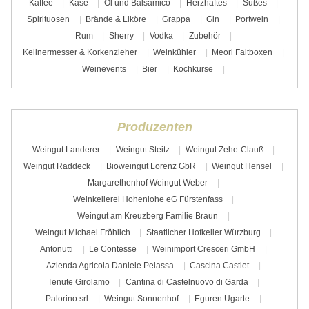
Kaffee
Käse
Öl und Balsamico
Herzhaftes
Süßes
Spirituosen
Brände & Liköre
Grappa
Gin
Portwein
Rum
Sherry
Vodka
Zubehör
Kellnermesser & Korkenzieher
Weinkühler
Meori Faltboxen
Weinevents
Bier
Kochkurse
Produzenten
Weingut Landerer
Weingut Steitz
Weingut Zehe-Clauß
Weingut Raddeck
Bioweingut Lorenz GbR
Weingut Hensel
Margarethenhof Weingut Weber
Weinkellerei Hohenlohe eG Fürstenfass
Weingut am Kreuzberg Familie Braun
Weingut Michael Fröhlich
Staatlicher Hofkeller Würzburg
Antonutti
Le Contesse
Weinimport Cresceri GmbH
Azienda Agricola Daniele Pelassa
Cascina Castlet
Tenute Girolamo
Cantina di Castelnuovo di Garda
Palorino srl
Weingut Sonnenhof
Eguren Ugarte