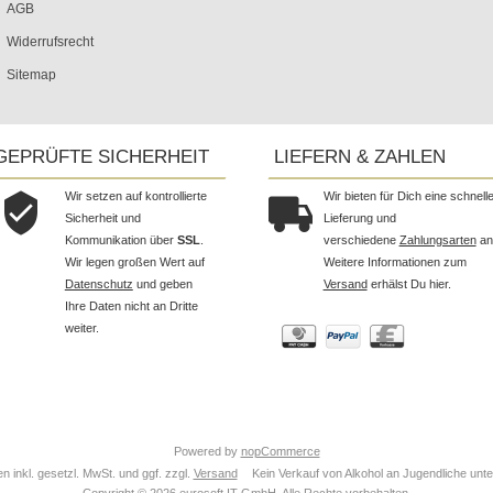
AGB
Widerrufsrecht
Sitemap
GEPRÜFTE SICHERHEIT
LIEFERN & ZAHLEN
Wir setzen auf kontrollierte
Wir bieten für Dich eine schnell
Sicherheit und
Lieferung und
Kommunikation über
SSL
.
verschiedene
Zahlungsarten
an
Wir legen großen Wert auf
Weitere Informationen zum
Datenschutz
und geben
Versand
erhälst Du hier.
Ihre Daten nicht an Dritte
weiter.
Powered by
nopCommerce
 inkl. gesetzl. MwSt. und ggf. zzgl.
Versand
Kein Verkauf von Alkohol an Jugendliche unte