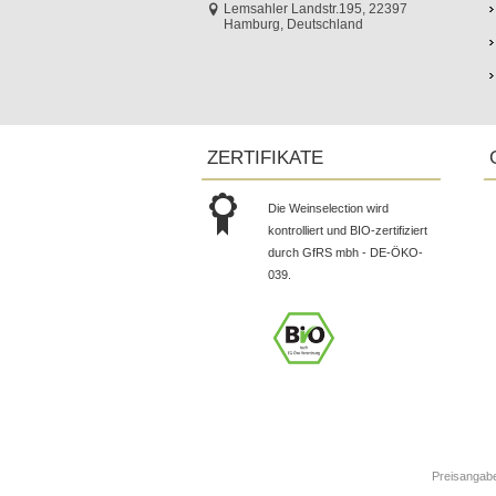
Lemsahler Landstr.195, 22397
Hamburg, Deutschland
ZERTIFIKATE
Die Weinselection wird
kontrolliert und BIO-zertifiziert
durch GfRS mbh - DE-ÖKO-
039.
Preisangaben