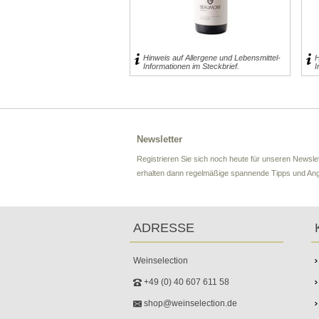
39,00 € inkl. MwSt.
17,95 € inkl. MwSt.
für 0,75l entspricht 52,00 € pro 1 l
für 0,75l entspricht 23,93 € pro 1 l
exklusive
Versand
exklusive
Versand
Hinweis auf Allergene und Lebensmittel-
H
Informationen im Steckbrief.
I
Newsletter
Registrieren Sie sich noch heute für unseren Newslet
erhalten dann regelmäßige spannende Tipps und An
ADRESSE
Weinselection
+49 (0) 40 607 611 58
shop@weinselection.de