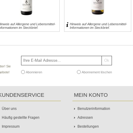
15,95 € inkl. MwSt.
für 0,75l entspricht 21,27 € pro 1 l
exklusive
Versand
inweis auf Allergene und Lebensmittel-
Hinweis auf Allergene und Lebensmittel-
nformationen im Steckbrief.
Informationen im Steckbrief.
ter! Sie
Abonnieren
Abonnement löschen
gebote!
KUNDENSERVICE
MEIN KONTO
Über uns
Benutzerinformation
Häufig gestellte Fragen
Adressen
Impressum
Bestellungen