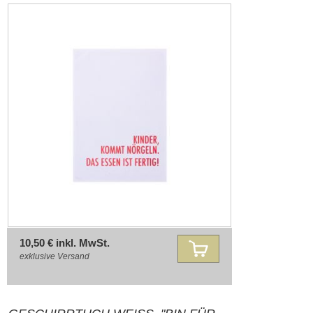
FERTIG ROT"
10,50 € inkl. MwSt.
exklusive
Versand