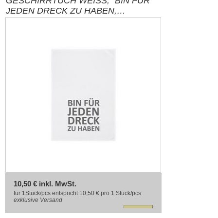
GESCHIRRTUCH WEISS, "BIN FÜR
JEDEN DRECK ZU HABEN,
DUNKELGRAU
10,50 € inkl. MwSt.
für 1Stück/pcs entspricht 10,50 € pro 1 Stück/pcs
exklusive
Versand