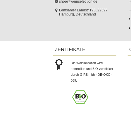
shop@weinselection.de
Lemsahler Landstr.195, 22397
Hamburg, Deutschland
ZERTIFIKATE
Die Weinselection wird
kontrolliert und BIO-zertifiziert
durch GfRS mbh - DE-ÖKO-
039.