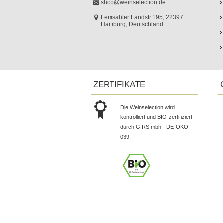
shop@weinselection.de
Lemsahler Landstr.195, 22397
Hamburg, Deutschland
ZERTIFIKATE
Die Weinselection wird
kontrolliert und BIO-zertifiziert
durch GfRS mbh - DE-ÖKO-
039.