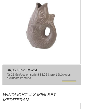
34,95 € inkl. MwSt.
für 1Stück/pcs entspricht 34,95 € pro 1 Stück/pcs
exklusive
Versand
WINDLICHT, 4 X MINI SET
MEDITERAN
SANDSTONE/PASTELL/WEIS/AQUA