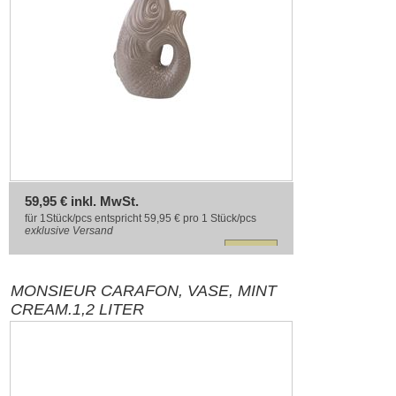
59,95 € inkl. MwSt.
für 1Stück/pcs entspricht 59,95 € pro 1 Stück/pcs
exklusive
Versand
MONSIEUR CARAFON, VASE, MINT
CREAM.1,2 LITER