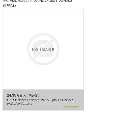
WINDLICHT, 4 X MINI SET XMAS
GRAU
24,95 € inkl. MwSt.
für 1Stück/pcs entspricht 24,95 € pro 1 Stück/pcs
exklusive
Versand