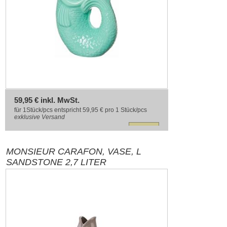
59,95 € inkl. MwSt.
für 1Stück/pcs entspricht 59,95 € pro 1 Stück/pcs
exklusive
Versand
MONSIEUR CARAFON, VASE, L
SANDSTONE 2,7 LITER