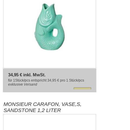
34,95 € inkl. MwSt.
für 1Stück/pcs entspricht 34,95 € pro 1 Stück/pcs
exklusive
Versand
MONSIEUR CARAFON, VASE,S,
SANDSTONE 1,2 LITER