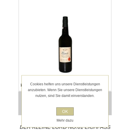
Hinweis auf Allergene und Lebensmittel-
Cookies helfen uns unsere Dienstleistungen
Informationen im Steckbrief.
anzubieten. Wenn Sie unsere Dienstleistungen
nutzen, sind Sie damit einverstanden.
9,95 € inkl. MwSt.
für 0,75l entspricht 13,27 € pro 1 l
exklusive
Versand
OK
Mehr dazu
DER KLEINE LORD NO.01 EICHFASS