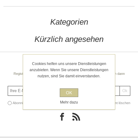
Kategorien
Kürzlich angesehen
Cookies helfen uns unsere Dienstleistungen
Newsletter
anzubieten. Wenn Sie unsere Dienstleistungen
Registrieren Sie sich noch heute für unseren Newsletter! Sie erhalten dann
nutzen, sind Sie damit einverstanden.
regelmäßige spannende Tipps und Angebote!
OK
Mehr dazu
Abonnieren
Abonnement löschen