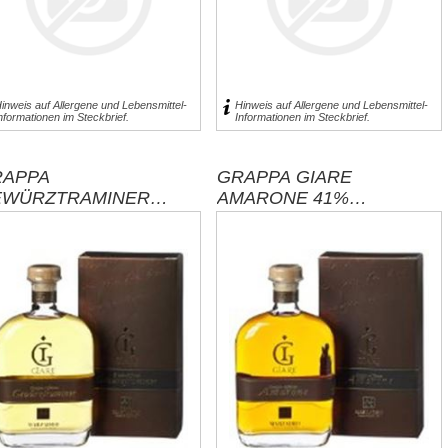
59,95 € inkl. MwSt.
für 0,5l entspricht 119,90 € pro 1 l
exklusive
Versand
inweis auf Allergene und Lebensmittel-
Hinweis auf Allergene und Lebensmittel-
nformationen im Steckbrief.
Informationen im Steckbrief.
RAPPA
GRAPPA GIARE
EWÜRZTRAMINER
AMARONE 41%
RZARDO 0,7L LE
MARZADRO / ITALIA
ARE / ITALIA
47,95 € inkl. MwSt.
für 0,7l entspricht 68,50 € pro 1 l
exklusive
Versand