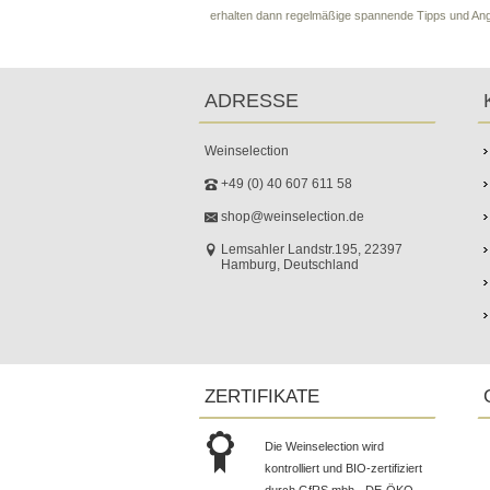
erhalten dann regelmäßige spannende Tipps und An
ADRESSE
Weinselection
+49 (0) 40 607 611 58
shop@weinselection.de
Lemsahler Landstr.195, 22397
Hamburg, Deutschland
ZERTIFIKATE
Die Weinselection wird
kontrolliert und BIO-zertifiziert
durch GfRS mbh - DE-ÖKO-