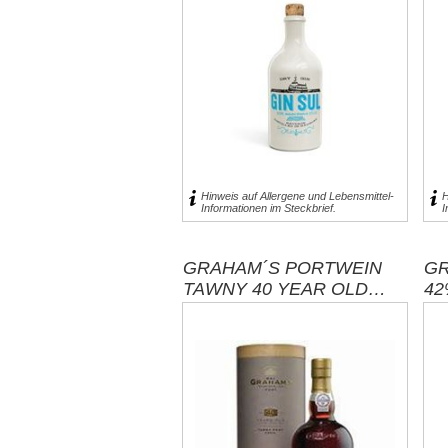
36,95 € inkl. MwSt.
39,95 € inkl. MwSt.
für 0,5l entspricht 73,90 € pro 1 l
für 0,5l entspricht 79,90 € pro 1 l
exklusive
Versand
exklusive
Versand
Hinweis auf Allergene und Lebensmittel-
H
Informationen im Steckbrief.
I
GRAHAM´S PORTWEIN
GR
TAWNY 40 YEAR OLD
42
ROT 0,75L 20,0% /
E
PORTUGAL