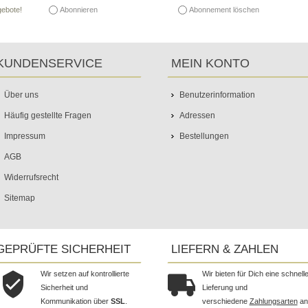
Abonnieren
Abonnement löschen
gebote!
KUNDENSERVICE
MEIN KONTO
Über uns
Benutzerinformation
Häufig gestellte Fragen
Adressen
Impressum
Bestellungen
AGB
Widerrufsrecht
Sitemap
GEPRÜFTE SICHERHEIT
LIEFERN & ZAHLEN
Wir setzen auf kontrollierte
Wir bieten für Dich eine schnell
Sicherheit und
Lieferung und
Kommunikation über
SSL
.
verschiedene
Zahlungsarten
an