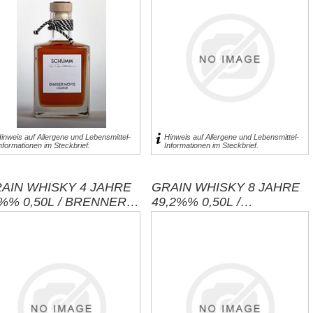
69,00 € inkl. MwSt.
für 0,75l entspricht 92,00 € pro 1 l
exklusive
Versand
inweis auf Allergene und Lebensmittel-
Hinweis auf Allergene und Lebensmittel-
nformationen im Steckbrief.
Informationen im Steckbrief.
AIN WHISKY 4 JAHRE
GRAIN WHISKY 8 JAHRE
%% 0,50L / BRENNEREI
49,2%% 0,50L /
HRINGHAUSEN
BRENNEREI
EHRINGHAUSEN