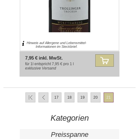
Hinweis auf Allergene und Lebensmittel-
Informationen im Steckbrief.
7,95 € inkl. MwSt.
für 1l entspricht 7,95 € pro 1 l
exklusive
Versand
17
18
19
20
21
Kategorien
Preisspanne