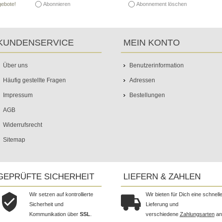
Abonnieren
Abonnement löschen
gebote!
KUNDENSERVICE
MEIN KONTO
Über uns
Benutzerinformation
Häufig gestellte Fragen
Adressen
Impressum
Bestellungen
AGB
Widerrufsrecht
Sitemap
GEPRÜFTE SICHERHEIT
LIEFERN & ZAHLEN
Wir setzen auf kontrollierte
Wir bieten für Dich eine schnell
Sicherheit und
Lieferung und
Kommunikation über
SSL
.
verschiedene
Zahlungsarten
an