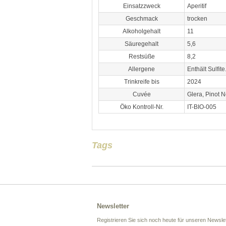
Einsatzzweck
Aperitif
Geschmack
trocken
Alkoholgehalt
11
Säuregehalt
5,6
Restsüße
8,2
Allergene
Enthält Sulfit
Trinkreife bis
2024
Cuvée
Glera, Pinot N
Öko Kontroll-Nr.
IT-BIO-005
Tags
Newsletter
Registrieren Sie sich noch heute für unseren Newslet