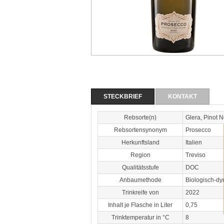
STECKBRIEF
KONTAKT
Rebsorte(n)
Glera, Pinot N
Rebsortensynonym
Prosecco
Herkunftsland
Italien
Region
Treviso
Qualitätsstufe
DOC
Anbaumethode
Biologisch-d
Trinkreife von
2022
Inhalt je Flasche in Liter
0,75
Trinktemperatur in °C
8