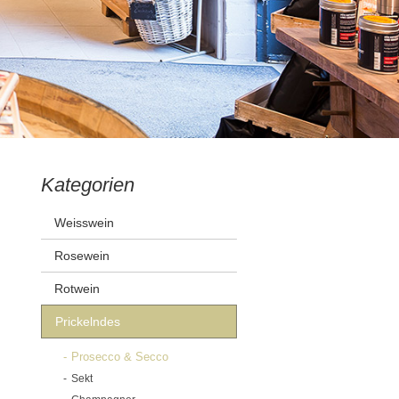
Kategorien
Weisswein
Rosewein
Rotwein
Prickelndes
Prosecco & Secco
Sekt