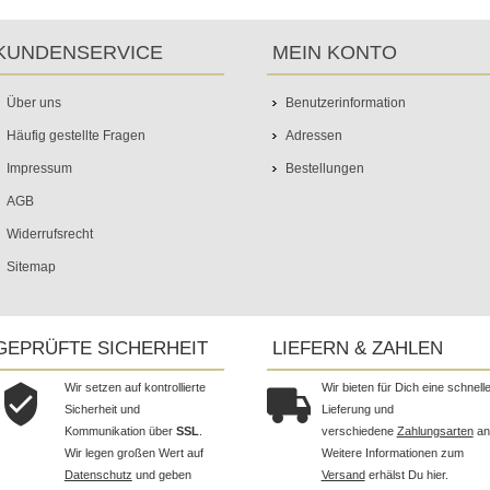
KUNDENSERVICE
MEIN KONTO
Über uns
Benutzerinformation
Häufig gestellte Fragen
Adressen
Impressum
Bestellungen
AGB
Widerrufsrecht
Sitemap
GEPRÜFTE SICHERHEIT
LIEFERN & ZAHLEN
Wir setzen auf kontrollierte
Wir bieten für Dich eine schnell
Sicherheit und
Lieferung und
Kommunikation über
SSL
.
verschiedene
Zahlungsarten
an
Wir legen großen Wert auf
Weitere Informationen zum
Datenschutz
und geben
Versand
erhälst Du hier.