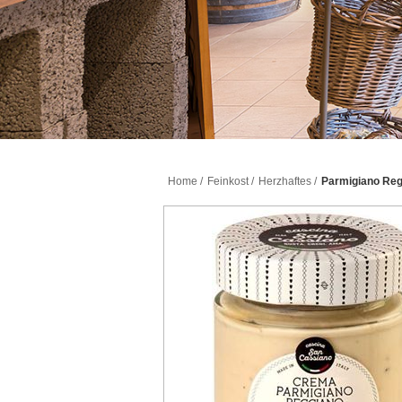
Home
/
Feinkost
/
Herzhaftes
/
Parmigiano Reg