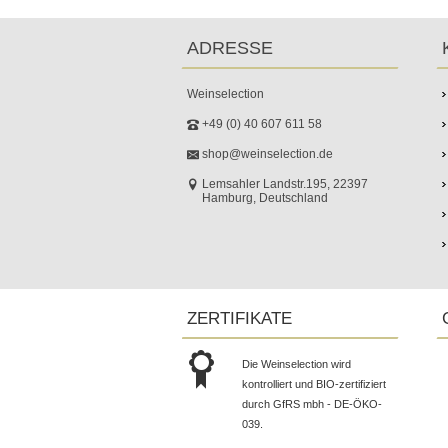
ADRESSE
Weinselection
+49 (0) 40 607 611 58
shop@weinselection.de
Lemsahler Landstr.195, 22397
Hamburg, Deutschland
ZERTIFIKATE
Die Weinselection wird
kontrolliert und BIO-zertifiziert
durch GfRS mbh - DE-ÖKO-
039.