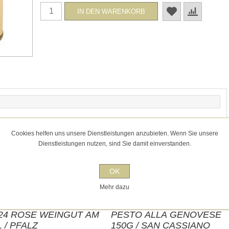
Cookies helfen uns unsere Dienstleistungen anzubieten. Wenn Sie unsere
Dienstleistungen nutzen, sind Sie damit einverstanden.
OK
 gekauft haben, kauften auch
Mehr dazu
24 ROSE WEINGUT AM
PESTO ALLA GENOVESE
L / PFALZ
150G / SAN CASSIANO