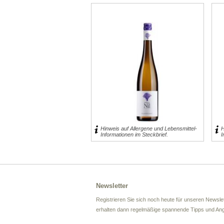
10,95 € inkl. MwSt.
10,95 € inkl. MwSt.
für 0,75l entspricht 14,60 € pro 1 l
für 0,75l entspricht 14,60 € pro 1 l
exklusive
Versand
exklusive
Versand
Hinweis auf Allergene und Lebensmittel-
H
Informationen im Steckbrief.
I
Newsletter
Registrieren Sie sich noch heute für unseren Newslet
erhalten dann regelmäßige spannende Tipps und An