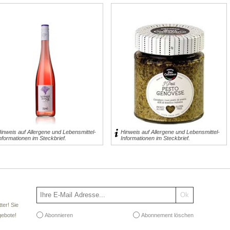
5,95 € inkl. MwSt.
für 130g entspricht 45,77 € pro 1
kg
exklusive
Versand
inweis auf Allergene und Lebensmittel-
Hinweis auf Allergene und Lebensmittel-
nformationen im Steckbrief.
Informationen im Steckbrief.
ter! Sie
Abonnieren
Abonnement löschen
gebote!