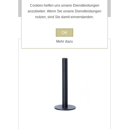
für 1Stück/pcs entspricht 19,50 € pro 1 Stück/pcs
Cookies helfen uns unsere Dienstleistungen
exklusive
Versand
anzubieten. Wenn Sie unsere Dienstleistungen
nutzen, sind Sie damit einverstanden.
KERZENSTÄNDER SCHWARZ
OK
GROSS H23CM
Mehr dazu