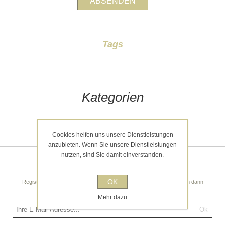
Tags
Kategorien
Kürzlich angesehen
Cookies helfen uns unsere Dienstleistungen
anzubieten. Wenn Sie unsere Dienstleistungen
nutzen, sind Sie damit einverstanden.
Newsletter
OK
Registrieren Sie sich noch heute für unseren Newsletter! Sie erhalten dann
regelmäßige spannende Tipps und Angebote!
Mehr dazu