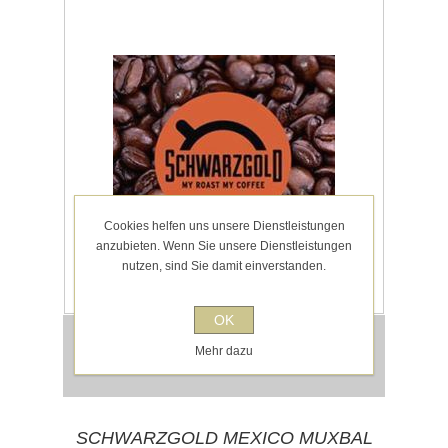
Cookies helfen uns unsere Dienstleistungen
anzubieten. Wenn Sie unsere Dienstleistungen
nutzen, sind Sie damit einverstanden.
OK
10,50 € inkl. MwSt.
Mehr dazu
für 250g entspricht 42,00 € pro 1 kg
exklusive
Versand
SCHWARZGOLD MEXICO MUXBAL