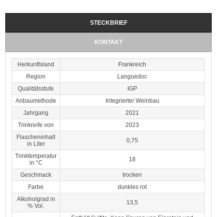
STECKBRIEF
KONTAKT
Herkunftsland
Frankreich
Region
Languedoc
Qualitätsstufe
IGP
Anbaumethode
Integrierter Weinbau
Jahrgang
2021
Trinkreife von
2023
Flascheninhalt
0,75
in Liter
Trinktemperatur
18
in °C
Geschmack
trocken
Farbe
dunkles rot
Alkoholgrad in
13,5
% Vol.