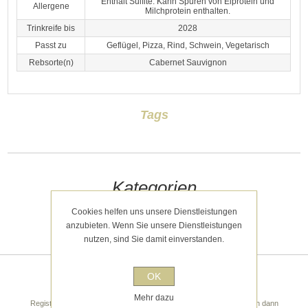
Enthält Sulfite. Kann Spuren von Eiprotein und
Allergene
Milchprotein enthalten.
Trinkreife bis
2028
Passt zu
Geflügel, Pizza, Rind, Schwein, Vegetarisch
Rebsorte(n)
Cabernet Sauvignon
Tags
Kategorien
Cookies helfen uns unsere Dienstleistungen
Kürzlich angesehen
anzubieten. Wenn Sie unsere Dienstleistungen
nutzen, sind Sie damit einverstanden.
OK
Newsletter
Mehr dazu
Registrieren Sie sich noch heute für unseren Newsletter! Sie erhalten dann