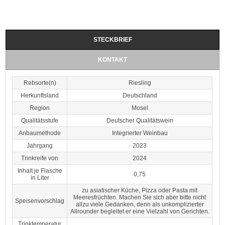
STECKBRIEF
KONTAKT
Rebsorte(n)
Riesling
Herkunftsland
Deutschland
Region
Mosel
Qualitätsstufe
Deutscher Qualitätswein
Anbaumethode
Integrierter Weinbau
Jahrgang
2023
Trinkreife von
2024
Inhalt je Flasche
0,75
in Liter
zu asiatischer Küche, Pizza oder Pasta mit
Meeresfrüchten. Machen Sie sich aber bitte nicht
Speisenvorschlag
allzu viele Gedanken, denn als unkomplizierter
Allrounder begleitet er eine Vielzahl von Gerichten.
Trinktemperatur