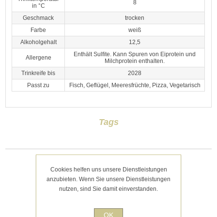
8
in °C
Geschmack
trocken
Farbe
weiß
Alkoholgehalt
12,5
Enthält Sulfite. Kann Spuren von Eiprotein und
Allergene
Milchprotein enthalten.
Trinkreife bis
2028
Passt zu
Fisch, Geflügel, Meeresfrüchte, Pizza, Vegetarisch
Tags
Kategorien
Cookies helfen uns unsere Dienstleistungen
anzubieten. Wenn Sie unsere Dienstleistungen
nutzen, sind Sie damit einverstanden.
Kürzlich angesehen
OK