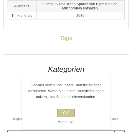
Enthält Sulfite. Kann Spuren von Eiprotein und
Allergene
Milchprotein enthalten.
Trinkreife bis
2030
Tags
Kategorien
Kürzlich angesehen
Cookies helfen uns unsere Dienstleistungen
anzubieten. Wenn Sie unsere Dienstleistungen
nutzen, sind Sie damit einverstanden.
Newsletter
OK
Registrieren Sie sich noch heute für unseren Newsletter! Sie erhalten dann
Mehr dazu
regelmäßige spannende Tipps und Angebote!