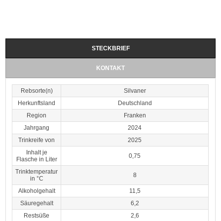
STECKBRIEF
KONTAKT
Rebsorte(n)
Silvaner
Herkunftsland
Deutschland
Region
Franken
Jahrgang
2024
Trinkreife von
2025
Inhalt je
0,75
Flasche in Liter
Trinktemperatur
8
in °C
Alkoholgehalt
11,5
Säuregehalt
6,2
Restsüße
2,6