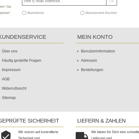
ter! Sie
Abonnieren
Abonnement löschen
gebote!
KUNDENSERVICE
MEIN KONTO
Über uns
Benutzerinformation
Häufig gestellte Fragen
Adressen
Impressum
Bestellungen
AGB
Widerrufsrecht
Sitemap
GEPRÜFTE SICHERHEIT
LIEFERN & ZAHLEN
Wir setzen auf kontrollierte
Wir bieten für Dich eine schnell
Sicherheit und
Lieferung und