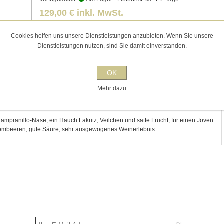
129,00 € inkl. MwSt.
für 3l entspricht 43,00 € pro 1 l
exklusive
Versand
Cookies helfen uns unsere Dienstleistungen anzubieten. Wenn Sie unsere
Dienstleistungen nutzen, sind Sie damit einverstanden.
OK
Mehr dazu
KONTAKT
 Tampranillo-Nase, ein Hauch Lakritz, Veilchen und satte Frucht, für einen Joven
Brombeeren, gute Säure, sehr ausgewogenes Weinerlebnis.