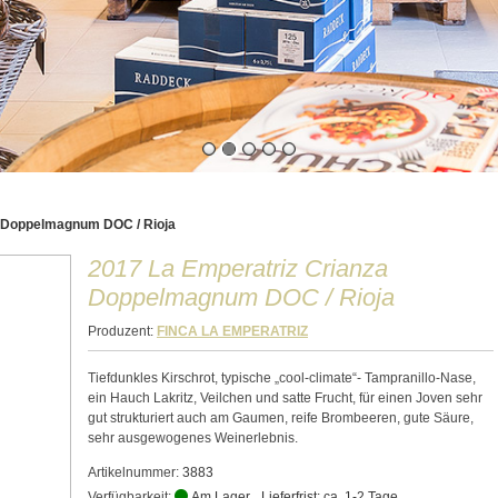
a Doppelmagnum DOC / Rioja
2017 La Emperatriz Crianza
Doppelmagnum DOC / Rioja
Produzent:
FINCA LA EMPERATRIZ
Tiefdunkles Kirschrot, typische „cool-climate“- Tampranillo-Nase,
ein Hauch Lakritz, Veilchen und satte Frucht, für einen Joven sehr
gut strukturiert auch am Gaumen, reife Brombeeren, gute Säure,
sehr ausgewogenes Weinerlebnis.
Artikelnummer:
3883
Verfügbarkeit:
Am Lager
Lieferfrist: ca. 1-2 Tage