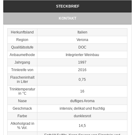
STECKBRIEF
KONTAKT
Herkunftsland
Italien
Region
Verona
Qualitätsstufe
DOC
Anbaumethode
Integrierter Weinbau
Jahrgang
1997
Trinkreife von
2016
Flascheninhalt
0,75
in Liter
Trinktemperatur
16
in °C
Nase
duftiges Aroma
Geschmack
intensiv, delikat und fruchtig
Farbe
dunklesrot
Alkoholgrad in
14,5
% Vol.