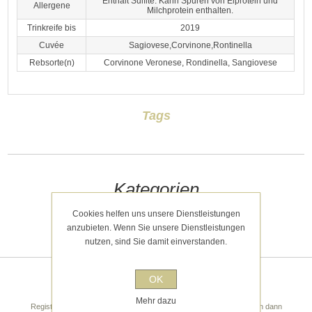
Enthält Sulfite. Kann Spuren von Eiprotein und
Allergene
Milchprotein enthalten.
Trinkreife bis
2019
Cuvée
Sagiovese,Corvinone,Rontinella
Rebsorte(n)
Corvinone Veronese, Rondinella, Sangiovese
Tags
Kategorien
Cookies helfen uns unsere Dienstleistungen
Kürzlich angesehen
anzubieten. Wenn Sie unsere Dienstleistungen
nutzen, sind Sie damit einverstanden.
OK
Newsletter
Mehr dazu
Registrieren Sie sich noch heute für unseren Newsletter! Sie erhalten dann